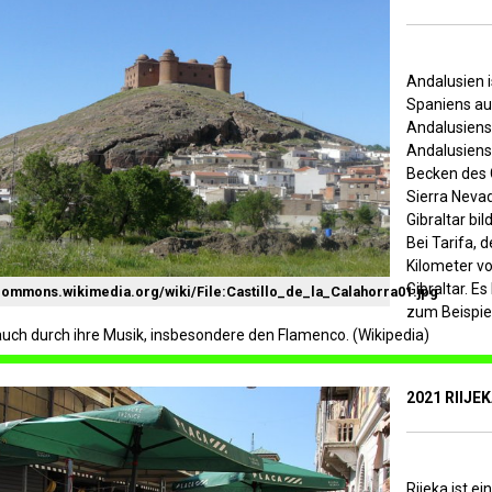
Andalusien 
Spaniens au
Andalusiens
Andalusiens
Becken des G
Sierra Neva
Gibraltar bi
Bei Tarifa, 
Kilometer vo
Gibraltar. E
/commons.wikimedia.org/wiki/File:Castillo_de_la_Calahorra01.jpg
zum Beispiel
uch durch ihre Musik, insbesondere den Flamenco. (Wikipedia)
2021 RIIJE
Rijeka ist e