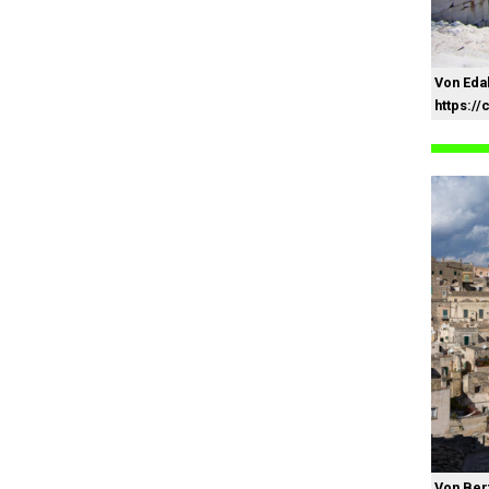
Von Edal
https:/
Von Ber