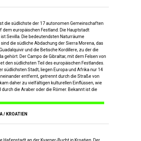
ist die südlichste der 17 autonomen Gemeinschaften
f dem europäischen Festland. Die Hauptstadt
 ist Sevilla. Die bedeutendsten Naturräume
 sind die südliche Abdachung der Sierra Morena, das
uadalquivir und die Betische Kordillere, zu der die
da gehört. Der Campo de Gibraltar, mit dem Felsen von
ldet den südlichsten Teil des europäischen Festlandes.
der südlichsten Stadt, liegen Europa und Afrika nur 14
neinander entfernt, getrennt durch die Straße von
s kam daher zu vielfältigen kulturellen Einflüssen, wie
 durch die Araber oder die Römer. Bekannt ist die
KA / KROATIEN
ine Hafenstadt an der Kvarner-Bucht in Kroatien. Der