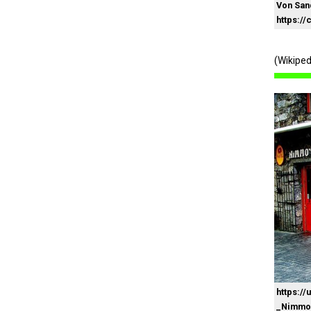
Von San
https:/
(Wikipe
https:/
_Nimmo%