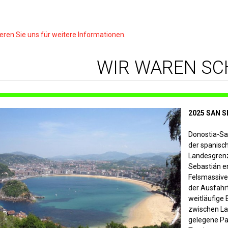
eren Sie uns für weitere Informationen.
WIR WAREN SCH
2025 SAN 
Donostia-San
der spanisc
Landesgrenze
Sebastián e
Felsmassive
der Ausfahrt
weitläufige
zwischen La
gelegene Pa