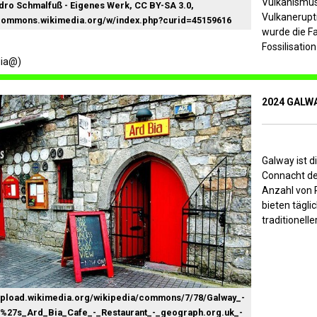
Vulkanismus
dro Schmalfuß - Eigenes Werk, CC BY-SA 3.0,
Vulkanerupt
/commons.wikimedia.org/w/index.php?curid=45159616
wurde die F
Fossilisatio
dia@)
2024 GALWA
Galway ist d
Connacht der
Anzahl von P
bieten tägli
traditionell
/upload.wikimedia.org/wikipedia/commons/7/78/Galway_-
27s_Ard_Bia_Cafe_-_Restaurant_-_geograph.org.uk_-