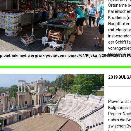
Ortsname be
Italienischen
Kroatiens (n
Haupthafen K
mitteleurop
insbesonder
der Schifffa
vorangetrie
Ungarn je ei
/upload.wikimedia.org/wikipedia/commons/d/d4/Rijeka_%2848903551931%
2019 BULG
Plowdiw ist
Bulgariens. 
Region. Nac
nahm die Be
zwischen By