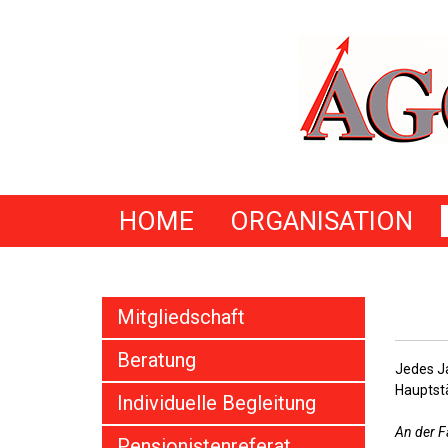
HOME
ORGANISATION
Mitgliedschaft
Beratung
Jedes Ja
Hauptst
Individuelle Begleitung
An der F
Pensionistenreferat