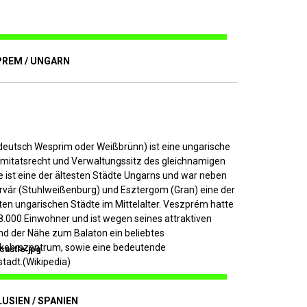
PREM / UNGARN
eutsch Wesprim oder Weißbrünn) ist eine ungarische
omitatsrecht und Verwaltungssitz des gleichnamigen
e ist eine der ältesten Städte Ungarns und war neben
vár (Stuhlweißenburg) und Esztergom (Gran) eine der
en ungarischen Städte im Mittelalter. Veszprém hatte
8.000 Einwohner und ist wegen seines attraktiven
und der Nähe zum Balaton ein beliebtes
kehrszentrum, sowie eine bedeutende
astle.jpg
stadt.(Wikipedia)
USIEN / SPANIEN