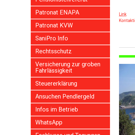
Patronat ENAPA
Link
Kontakti
Patronat KVW
SaniPro Info
Rechtsschutz
Versicherung zur groben
Fahrlässigkeit
Steuererklärung
Ansuchen Pendlergeld
Infos im Betrieb
WhatsApp