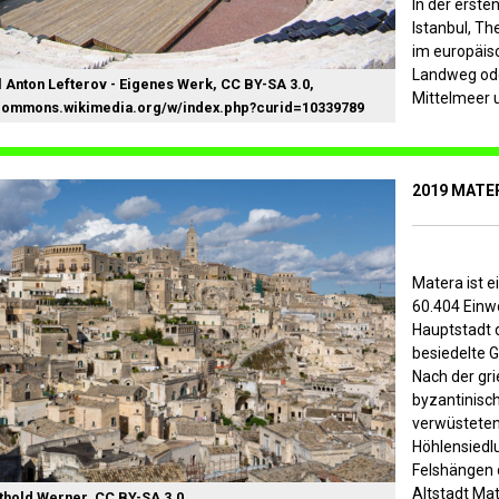
In der erste
Istanbul, Th
im europäis
Landweg ode
 Anton Lefterov - Eigenes Werk, CC BY-SA 3.0,
Mittelmeer u
/commons.wikimedia.org/w/index.php?curid=10339789
2019 MATER
Matera ist e
60.404 Einw
Hauptstadt d
besiedelte G
Nach der gr
byzantinisch
verwüsteten
Höhlensiedlu
Felshängen 
Altstadt Ma
thold Werner, CC BY-SA 3.0,