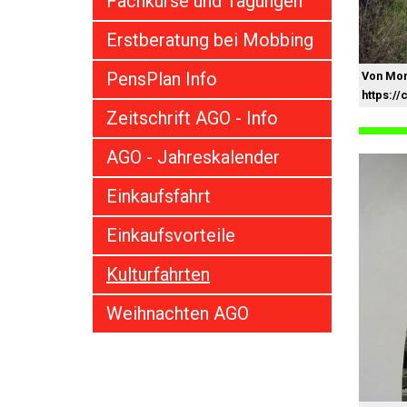
Fachkurse und Tagungen
Erstberatung bei Mobbing
PensPlan Info
Von Mon
https:/
Zeitschrift AGO - Info
AGO - Jahreskalender
Einkaufsfahrt
Einkaufsvorteile
Kulturfahrten
Weihnachten AGO