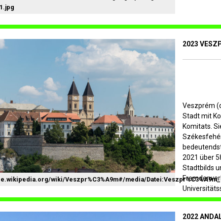
1.jpg
2023 VESZ
Veszprém (d
Stadt mit K
Komitats. Si
Székesfehér
bedeutendst
2021 über 5
Stadtbilds 
Fremdenver
/de.wikipedia.org/wiki/Veszpr%C3%A9m#/media/Datei:Veszpr%C3%A9m_c
Universitäts
2022 ANDAL