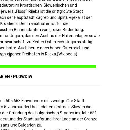
deutet im Kroatischen, Slowenischen und
 jeweils „Fluss“. Rijeka ist die drittgrößte Stadt
ach der Hauptstadt Zagreb und Split). Rijeka ist der
roatiens. Der Transithafen ist für die
äischen Binnenstaaten von großer Bedeutung,
e für Ungarn, das den Ausbau der Hafenanlagen sowie
hrtswirtschaft zu Zeiten Österreich-Ungarns stetig
ben hatte. Auch heute noch haben Österreich und
nen eigenen Freihafen in Rijeka.(Wikipedia)
29.jpg
ARIEN / PLOWDIW
 mit 505.663 Einwohnern die zweitgrößte Stadt
Im 5. Jahrhundert besiedelten erstmals Slawen die
h der Gründung des bulgarischen Staates im Jahr 681
deutung der Stadt aufgrund ihrer Lage an der Grenze
zanz und Bulgarien zu.