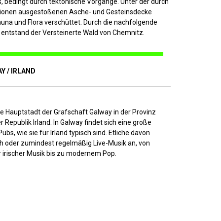
, bedingt durch tektonische Vorgänge. Unter der durch
ionen ausgestoßenen Asche- und Gesteinsdecke
auna und Flora verschüttet. Durch die nachfolgende
n entstand der Versteinerte Wald von Chemnitz.
Y / IRLAND
ie Hauptstadt der Grafschaft Galway in der Provinz
 Republik Irland. In Galway findet sich eine große
ubs, wie sie für Irland typisch sind. Etliche davon
ch oder zumindest regelmäßig Live-Musik an, von
er irischer Musik bis zu modernem Pop.