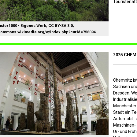
Touristenatt
ster1000 - Eigenes Werk, CC BY-SA 3.0,
/commons.wikimedia.org/w/index.php?curid=758094
2025 CHEM
Chemnitz ist
Sachsen und
Dresden. W
Industriali
Manchester. 
Stadt ein T
Automobil- u
Maschinen-
Ur- und Früh