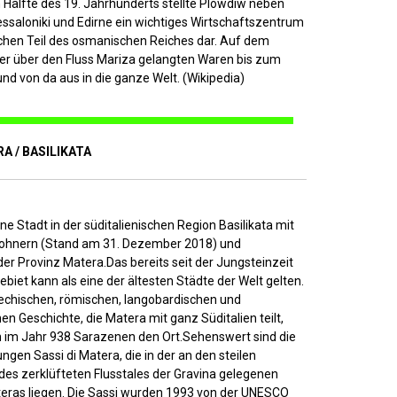
n Hälfte des 19. Jahrhunderts stellte Plowdiw neben
essaloniki und Edirne ein wichtiges Wirtschaftszentrum
chen Teil des osmanischen Reiches dar. Auf dem
r über den Fluss Mariza gelangten Waren bis zum
nd von da aus in die ganze Welt. (Wikipedia)
A / BASILIKATA
ine Stadt in der süditalienischen Region Basilikata mit
ohnern (Stand am 31. Dezember 2018) und
er Provinz Matera.Das bereits seit der Jungsteinzeit
ebiet kann als eine der ältesten Städte der Welt gelten.
iechischen, römischen, langobardischen und
en Geschichte, die Matera mit ganz Süditalien teilt,
 im Jahr 938 Sarazenen den Ort.Sehenswert sind die
ngen Sassi di Matera, die in der an den steilen
des zerklüfteten Flusstales der Gravina gelegenen
teras liegen. Die Sassi wurden 1993 von der UNESCO