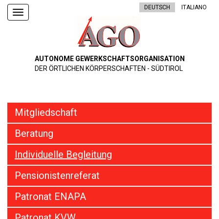
DEUTSCH
ITALIANO
Toggle
navigation
AUTONOME GEWERKSCHAFTSORGANISATION
DER ÖRTLICHEN KÖRPERSCHAFTEN - SÜDTIROL
Mitgliedschaft
Beratung
Individuelle Begleitung
Pensionistenreferat
Patronat ENAPA
Patronat KVW