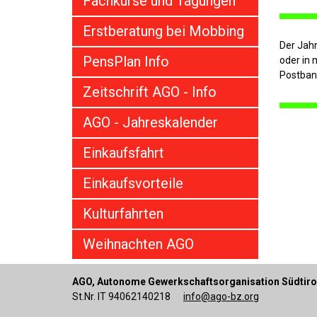
Fachkurse und Tagungen
Erstberatung bei Mobbing
Der Jahr
PensPlan Info
oder in 
Postban
Zeitschrift AGO - Info
AGO - Jahreskalender
Einkaufsfahrt
Einkaufsvorteile
Kulturfahrten
Weihnachten AGO
AGO, Autonome Gewerkschaftsorganisation Südtiro
St.Nr. IT 94062140218
info@ago-bz.org