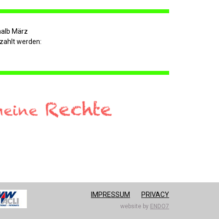
halb März
zahlt werden:
IMPRESSUM
PRIVACY
website by
ENDO7