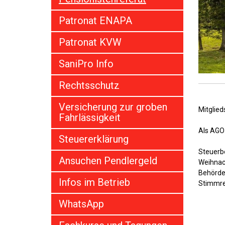
Patronat ENAPA
Patronat KVW
SaniPro Info
Rechtsschutz
Versicherung zur groben
Mitglied
Fahrlässigkeit
Als AGO-
Steuererklärung
Steuerbe
Ansuchen Pendlergeld
Weihnach
Behörde
Infos im Betrieb
Stimmrec
WhatsApp