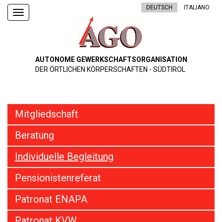
DEUTSCH
ITALIANO
Toggle
navigation
AUTONOME GEWERKSCHAFTSORGANISATION
DER ÖRTLICHEN KÖRPERSCHAFTEN - SÜDTIROL
Mitgliedschaft
Beratung
Individuelle Begleitung
Pensionistenreferat
Patronat ENAPA
Patronat KVW