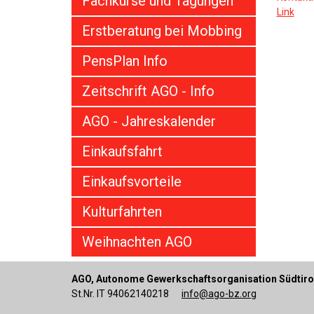
Fachkurse und Tagungen
Link
Erstberatung bei Mobbing
PensPlan Info
Zeitschrift AGO - Info
AGO - Jahreskalender
Einkaufsfahrt
Einkaufsvorteile
Kulturfahrten
Weihnachten AGO
AGO, Autonome Gewerkschaftsorganisation Südtiro
St.Nr. IT 94062140218
info@ago-bz.org