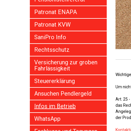
Patronat ENAPA
Patronat KVW
SaniPro Info
Rechtsschutz
Versicherung zur groben
Fahrlässigkeit
Wichtige
Steuererklärung
Um nicht
Ansuchen Pendlergeld
Art. 25 
Infos im Betrieb
das Rech
Angelege
der Prod
WhatsApp
Kontakti