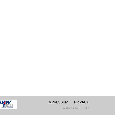
IMPRESSUM
PRIVACY
website by
ENDO7