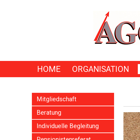
HOME
ORGANISATION
Mitgliedschaft
Beratung
Individuelle Begleitung
Pensionistenreferat