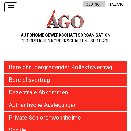
DEUTSCH
ITALIANO
Toggle
navigation
AUTONOME GEWERKSCHAFTSORGANISATION
DER ÖRTLICHEN KÖRPERSCHAFTEN - SÜDTIROL
Bereichsübergreifender Kollektivvertrag
Bereichsvertrag
Dezentrale Abkommen
Authentische Auslegungen
Private Seniorenwohnheime
Schule