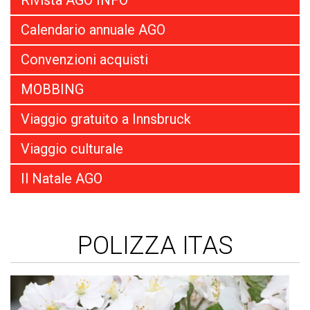
Rivista AGO INFO
Calendario annuale AGO
Convenzioni acquisti
MOBBING
Viaggio gratuito a Innsbruck
Viaggio culturale
Il Natale AGO
POLIZZA ITAS