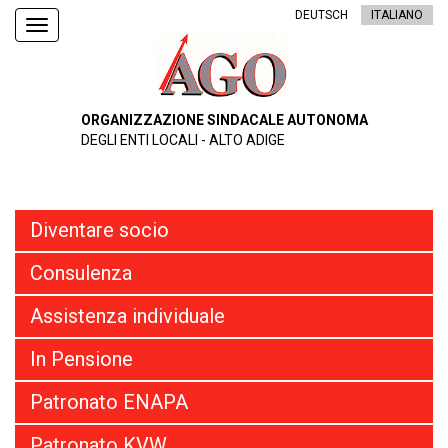
DEUTSCH
ITALIANO
Toggle
navigation
ORGANIZZAZIONE SINDACALE AUTONOMA
DEGLI ENTI LOCALI - ALTO ADIGE
Diventare socio
Consulenza
Assistenza individuale
In Pensione
Patronato ENAPA
Patronato KVW