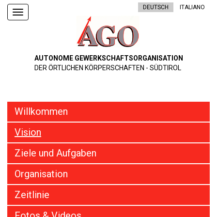
DEUTSCH
ITALIANO
Toggle
navigation
AUTONOME GEWERKSCHAFTSORGANISATION
DER ÖRTLICHEN KÖRPERSCHAFTEN - SÜDTIROL
Willkommen
Vision
Ziele und Aufgaben
Organisation
Zeitlinie
Fotos & Videos