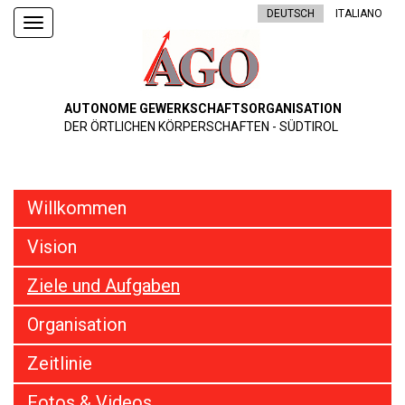
DEUTSCH
ITALIANO
Toggle
navigation
AUTONOME GEWERKSCHAFTSORGANISATION
DER ÖRTLICHEN KÖRPERSCHAFTEN - SÜDTIROL
Willkommen
Vision
Ziele und Aufgaben
Organisation
Zeitlinie
Fotos & Videos