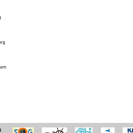
g
org
.com
l