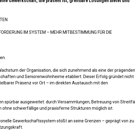
ne Gewerkschaft, die präsent ist, greifbare Lösungen bietet und
TEN:
SFORDERUNG IM SYSTEM – MEHR MITBESTIMMUNG FÜR DIE
en.
s Wachstum der Organisation, die sich zunehmend als eine der prägende
chaften und Seniorenwohnheime etabliert. Dieser Erfolg gründet nicht
telbarer Präsenz vor Ort – im direkten Austausch mit den
en spürbar ausgeweitet: durch Versammlungen, Betreuung von Streitfäl
 ohne schwerfällige und praxisferne Strukturen möglich ist.
ditionelle Gewerkschaftssystem stößt an seine Grenzen – geprägt von zu
tzungskraft.