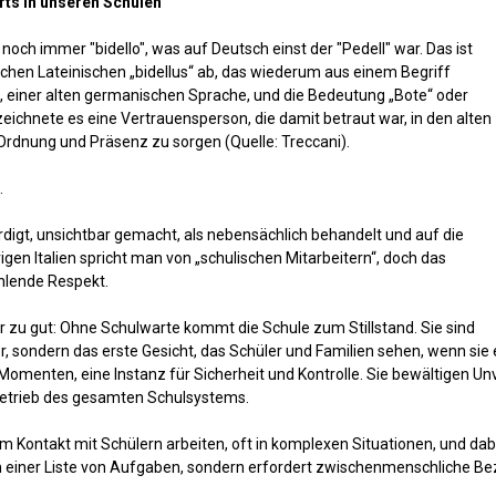
rts in unseren Schulen
 noch immer "bidello", was auf Deutsch einst der "Pedell" war. Das ist
rlichen Lateinischen „bidellus“ ab, das wiederum aus einem Begriff
t, einer alten germanischen Sprache, und die Bedeutung „Bote“ oder
ezeichnete es eine Vertrauensperson, die damit betraut war, in den alten
rdnung und Präsenz zu sorgen (Quelle: Treccani).
.
rdigt, unsichtbar gemacht, als nebensächlich behandelt und auf die
gen Italien spricht man von „schulischen Mitarbeitern“, doch das
ehlende Respekt.
r zu gut: Ohne Schulwarte kommt die Schule zum Stillstand. Sie sind
r, sondern das erste Gesicht, das Schüler und Familien sehen, wenn sie 
 Momenten, eine Instanz für Sicherheit und Kontrolle. Sie bewältigen 
Betrieb des gesamten Schulsystems.
m Kontakt mit Schülern arbeiten, oft in komplexen Situationen, und dab
ht in einer Liste von Aufgaben, sondern erfordert zwischenmenschliche 