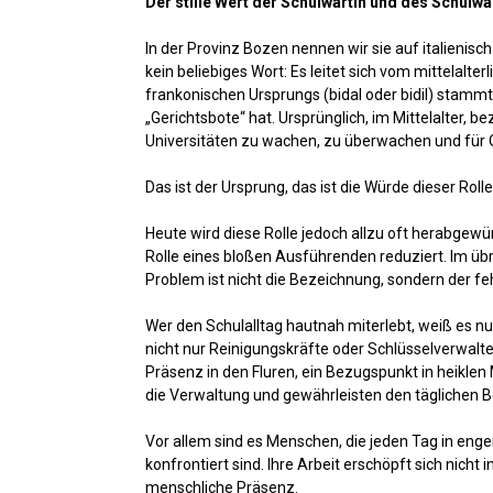
Der stille Wert der Schulwartin und des Schulwa
In der Provinz Bozen nennen wir sie auf italienisch
kein beliebiges Wort: Es leitet sich vom mittelalte
frankonischen Ursprungs (bidal oder bidil) stamm
„Gerichtsbote“ hat. Ursprünglich, im Mittelalter, b
Universitäten zu wachen, zu überwachen und für O
Das ist der Ursprung, das ist die Würde dieser Rolle
Heute wird diese Rolle jedoch allzu oft herabgewü
Rolle eines bloßen Ausführenden reduziert. Im übri
Problem ist nicht die Bezeichnung, sondern der f
Wer den Schulalltag hautnah miterlebt, weiß es nu
nicht nur Reinigungskräfte oder Schlüsselverwalte
Präsenz in den Fluren, ein Bezugspunkt in heiklen
die Verwaltung und gewährleisten den täglichen 
Vor allem sind es Menschen, die jeden Tag in enge
konfrontiert sind. Ihre Arbeit erschöpft sich nic
menschliche Präsenz.