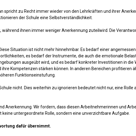
an spricht zu Recht immer wieder von den Lehrkräften und ihrer Anerke
tionieren der Schule eine Selbstverständlichkeit.
, während ihnen immer weniger Anerkennung zuteilwird. Die Verantwor
n: Diese Situation ist nicht mehr hinnehmbar. Es bedarf einer angemesse
lichkeiten, es bedarf der Instrumente, die auch die emotionale Belastu
mgebungen ausgeübt wird, und es bedarf konkreter Investitionen in die 
d ihre Kompetenzen stärken können. In anderen Bereichen profitieren ä
höheren Funktionseinstufung.
e Schule nicht. Dies weiterhin zu ignorieren bedeutet nicht nur, eine R
t und Anerkennung. Wir fordern, dass diesen Arbeitnehmerinnen und Ar
ist keine untergeordnete Rolle, sondern eine unverzichtbare Aufgabe.
twortung dafür übernimmt.