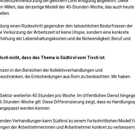
beitszeitverkürzung bei gleichem Lohn endgültig abgelehnt. Diese
n Willen, das derzeitige Modell der 40-Stunden-Woche, das auch heute
ellen.
idung einen Rückschritt gegenüber den tatsächlichen Bedürfnissen der
 Verkürzung der Arbeitszeit ist keine Utopie, sondern eine konkrete
Erhöhung der Lebenshaltungskosten und die Notwendigkeit, Beruf und
doch nicht, dass das Thema in Südtirol vom Tisch ist.
zen in den Bereichen der Kollektivverhandlungen und
f beschränken, die Entscheidungen aus Rom zu beobachten: Wir haben
n Sektor weiterhin 40 Stunden pro Woche. Im öffentlichen Dienst hingege
36-Stunden-Woche gilt. Diese Differenzierung zeigt, dass es Handlungss
 angepasst werden können.
enden Verhandlungen kann Südtirol zu einem fortschrittlichen Modell fü
gen der Arbeitnehmerinnen und Arbeitnehmer konkret zu verbessern, 